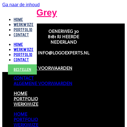
Ga naar de inhoud
BrightGrey
HOME
WERKWIJZE
PORTFOLIO
OENERWEG 30
CONTACT
8181 RJ HEERDE
NEDERLAND
HOME
WERKWIJZE
INFO@LOGOEXPERTS.NL
PORTFOLIO
CONTACT
CONTACT
ALGEMENE VOORWAARDEN
BESTELLEN
CONTACT
ALGEMENE VOORWAARDEN
HOME
PORTFOLIO
WERKWIJZE
HOME
PORTFOLIO
WERKWIJZE