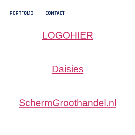
ortfolio categorie:
Websit
PORTFOLIO
CONTACT
LOGOHIER
Daisies
SchermGroothandel.nl